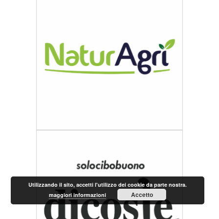
Utilizzando il sito, accetti l'utilizzo dei cookie da parte nostra.
Accetto
maggiori informazioni