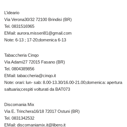
L’ideario
Via Verona30/32 72100 Brindisi (BR)
Tel. 0831516965
EMail: aurora.misseri81@gmail.com
Note: 6-13 ; 17-20;domenica 6-13
Tabaccheria Cinqo
Via Adami27 72015 Fasano (BR)
Tel. 0804389856
EMail: tabaccheria@cinqo.it
Note: orari: lun- sab: 8.00-13.30/16.00-21.00;domenica: apertura
saltuaria;cespiti volturati da BAT073
Discomania Mix
Via E. Trinchera16/18 72017 Ostuni (BR)
Tel. 0831342532
EMail: discomaniamix.it@libero.it