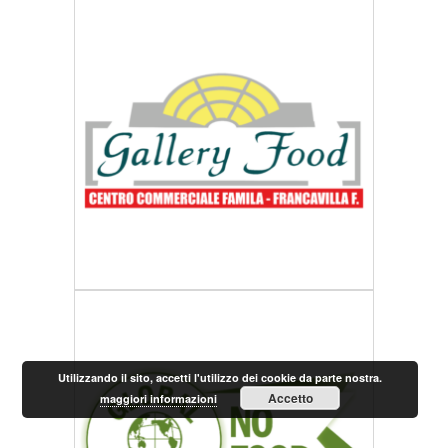
Utilizzando il sito, accetti l'utilizzo dei cookie da parte nostra.
Accetto
maggiori informazioni