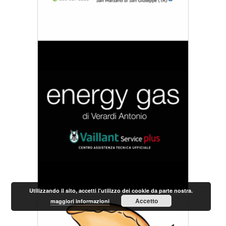
Utilizzando il sito, accetti l'utilizzo dei cookie da parte nostra.
Accetto
maggiori informazioni