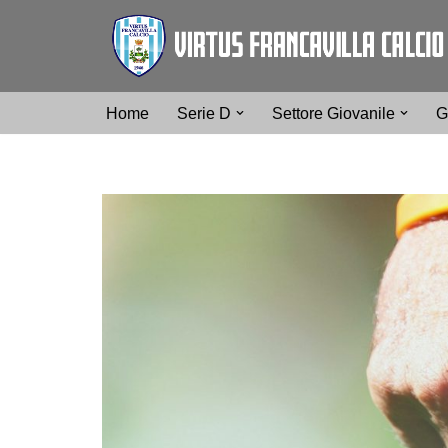
Vai
al
contenuto
Home
Serie D
Settore Giovanile
G