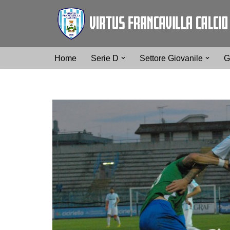
Vai
al
contenuto
Home
Serie D
Settore Giovanile
G