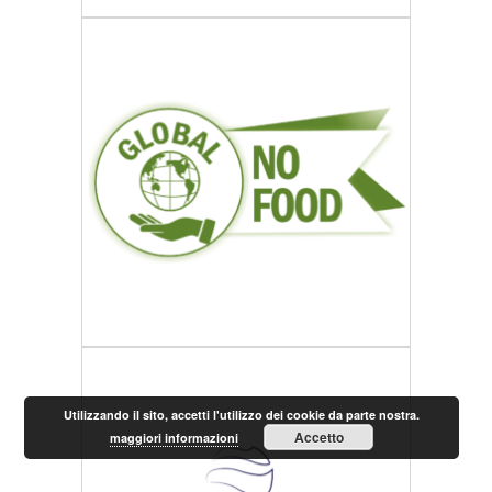
Utilizzando il sito, accetti l'utilizzo dei cookie da parte nostra.
Accetto
maggiori informazioni