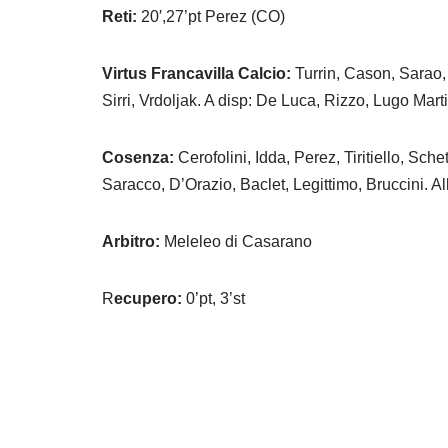
Reti:
20′,27’pt Perez (CO)
Virtus Francavilla Calcio:
Turrin, Cason, Sarao, 
Sirri, Vrdoljak. A disp: De Luca, Rizzo, Lugo Martine
Cosenza:
Cerofolini, Idda, Perez, Tiritiello, Sch
Saracco, D’Orazio, Baclet, Legittimo, Bruccini. All
Arbitro:
Meleleo di Casarano
R
ecupero:
0’pt, 3’st