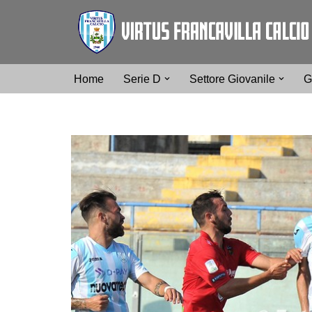
Vai
al
contenuto
Home
Serie D
Settore Giovanile
G