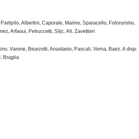
Partipilo, Albertini, Caporale, Marino, Sparacello, Folorunsho,
z, Arfaoui, Petruccetti, Siljc. All. Zavettieri
etino, Varone, Bearzotti, Anastasio, Pascali, Verna, Baez. A disp:
. Braglia