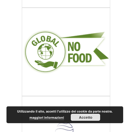
Utilizzando il sito, accetti l'utilizzo dei cookie da parte nostra.
Accetto
maggiori informazioni