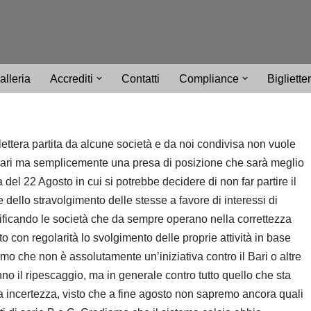
alleria
Accrediti
Contatti
Compliance
Bigliette
lettera partita da alcune società e da noi condivisa non vuole
 Bari ma semplicemente una presa di posizione che sarà meglio
el 22 Agosto in cui si potrebbe decidere di non far partire il
dello stravolgimento delle stesse a favore di interessi di
ificando le società che da sempre operano nella correttezza
con regolarità lo svolgimento delle proprie attività in base
iamo che non è assolutamente un’iniziativa contro il Bari o altre
o il ripescaggio, ma in generale contro tutto quello che sta
a incertezza, visto che a fine agosto non sapremo ancora quali