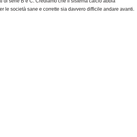
 di serie B e C. Crediamo che il sistema calcio abbia
r le società sane e corrette sia davvero difficile andare avanti.