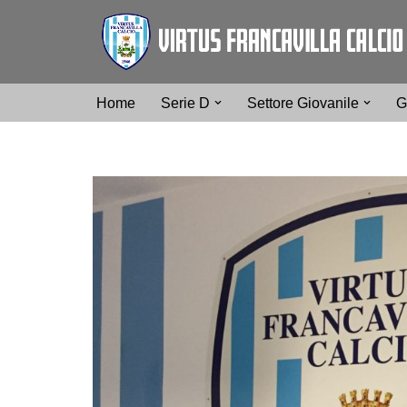
Vai
al
contenuto
Home
Serie D
Settore Giovanile
G