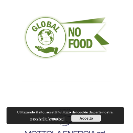
Utilizzando il sito, accetti l'utilizzo dei cookie da parte nostra.
Accetto
maggiori informazioni