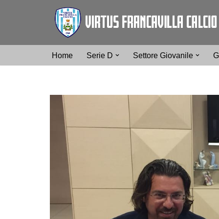
Vai
al
contenuto
Home
Serie D
Settore Giovanile
G