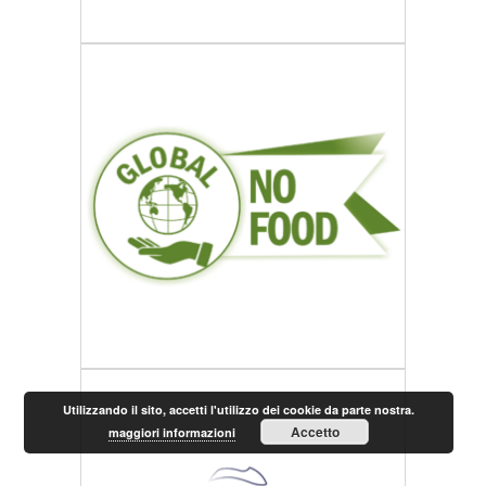
Utilizzando il sito, accetti l'utilizzo dei cookie da parte nostra.
Accetto
maggiori informazioni