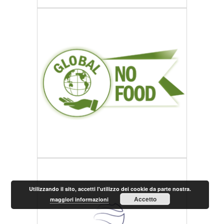
Utilizzando il sito, accetti l'utilizzo dei cookie da parte nostra.
Accetto
maggiori informazioni