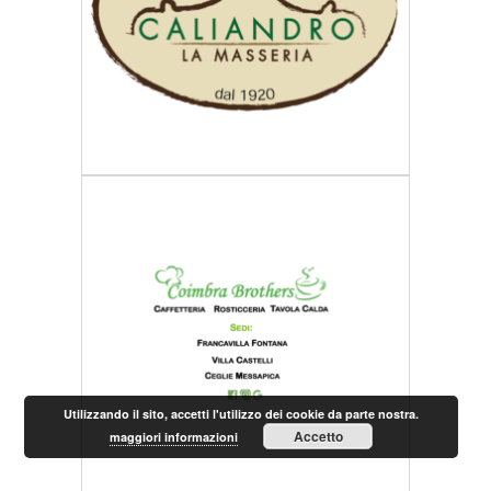
Utilizzando il sito, accetti l'utilizzo dei cookie da parte nostra.
Accetto
maggiori informazioni