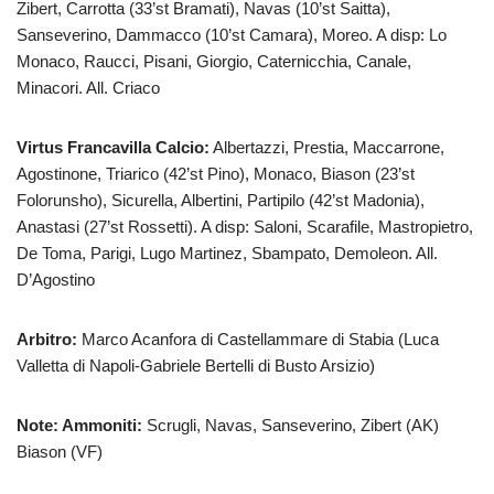
Zibert, Carrotta (33’st Bramati), Navas (10’st Saitta),
Sanseverino, Dammacco (10’st Camara), Moreo. A disp: Lo
Monaco, Raucci, Pisani, Giorgio, Caternicchia, Canale,
Minacori. All. Criaco
Virtus Francavilla Calcio:
Albertazzi, Prestia, Maccarrone,
Agostinone, Triarico (42’st Pino), Monaco, Biason (23’st
Folorunsho), Sicurella, Albertini, Partipilo (42’st Madonia),
Anastasi (27’st Rossetti). A disp: Saloni, Scarafile, Mastropietro,
De Toma, Parigi, Lugo Martinez, Sbampato, Demoleon. All.
D’Agostino
Arbitro:
Marco Acanfora di Castellammare di Stabia (Luca
Valletta di Napoli-Gabriele Bertelli di Busto Arsizio)
Note: Ammoniti:
Scrugli, Navas, Sanseverino, Zibert (AK)
Biason (VF)