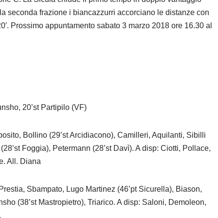
la seconda frazione i biancazzurri accorciano le distanze con
l 20′. Prossimo appuntamento sabato 3 marzo 2018 ore 16.30 al
nsho, 20’st Partipilo (VF)
ito, Bollino (29’st Arcidiacono), Camilleri, Aquilanti, Sibilli
28’st Foggia), Petermann (28’st Davì). A disp: Ciotti, Pollace,
. All. Diana
Prestia, Sbampato, Lugo Martinez (46’pt Sicurella), Biason,
runsho (38’st Mastropietro), Triarico. A disp: Saloni, Demoleon,
.