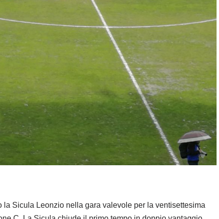
o la Sicula Leonzio nella gara valevole per la ventisettesima
one C. La Sicula chiude il primo tempo in doppio vantaggio