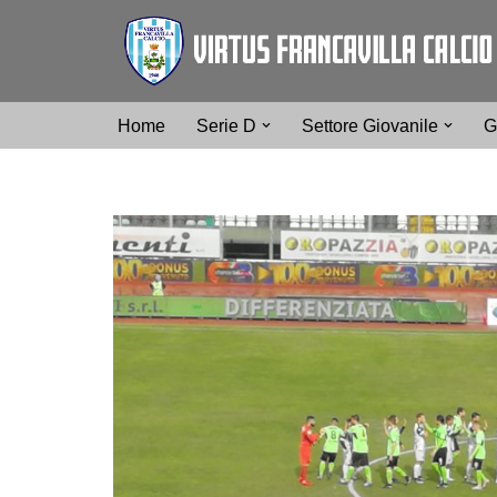
Vai
al
contenuto
Home
Serie D
Settore Giovanile
G