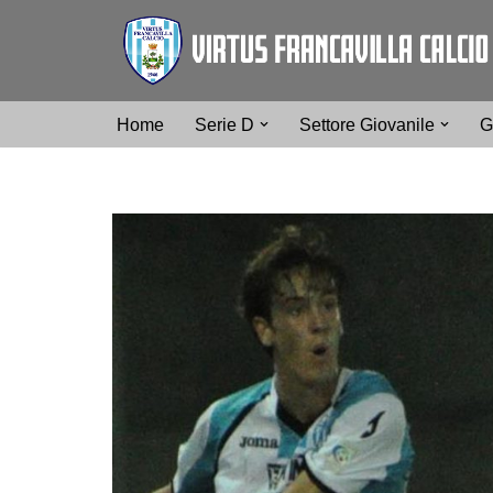
Vai
al
contenuto
Home
Serie D
Settore Giovanile
G