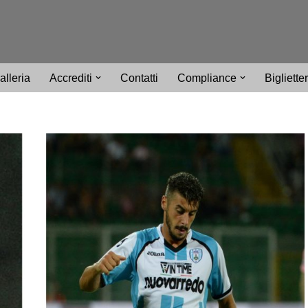
alleria
Accrediti
Contatti
Compliance
Bigliette