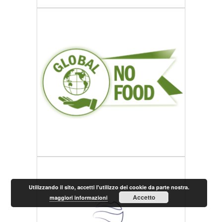
Utilizzando il sito, accetti l'utilizzo dei cookie da parte nostra.
Accetto
maggiori informazioni