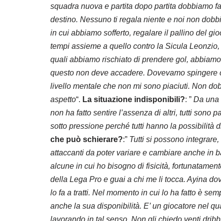
squadra nuova e partita dopo partita dobbiamo fare
destino. Nessuno ti regala niente e noi non dobb
in cui abbiamo sofferto, regalare il pallino del gi
tempi assieme a quello contro la Sicula Leonzio, p
quali abbiamo rischiato di prendere gol, abbiamo c
questo non deve accadere. Dovevamo spingere con 
livello mentale che non mi sono piaciuti. Non d
aspetto
“.
La situazione indisponibili?
: ”
Da una 
non ha fatto sentire l’assenza di altri, tutti sono pa
sotto pressione perché tutti hanno la possibilità d
che può schierare?
:”
Tutti si possono integrare
attaccanti da poter variare e cambiare anche in ba
alcune in cui ho bisogno di fisicità, fortunatamente 
della Lega Pro e guai a chi me li tocca. Ayina do
lo fa a tratti. Nel momento in cui lo ha fatto è s
anche la sua disponibilità. E’ un giocatore nel qu
lavorando in tal senso. Non gli chiedo venti dribbli