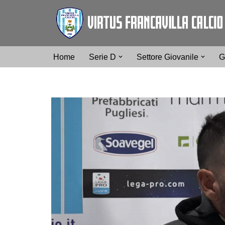
Vai
al
contenuto
Home
Serie D
Settore Giovanile
G