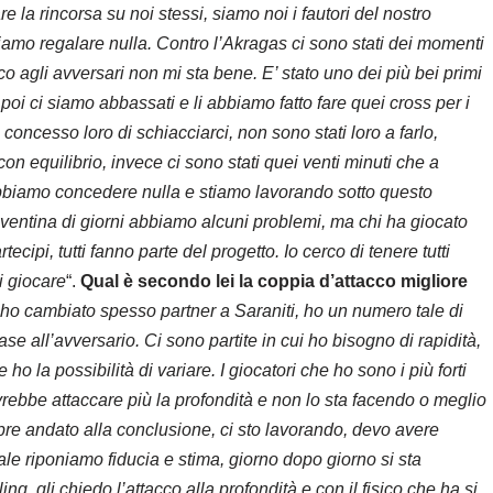
 la rincorsa su noi stessi, siamo noi i fautori del nostro
iamo regalare nulla. Contro l’Akragas ci sono stati dei momenti
oco agli avversari non mi sta bene. E’ stato uno dei più bei primi
oi ci siamo abbassati e li abbiamo fatto fare quei cross per i
oncesso loro di schiacciarci, non sono stati loro a farlo,
equilibrio, invece ci sono stati quei venti minuti che a
obbiamo concedere nulla e stiamo lavorando sotto questo
ventina di giorni abbiamo alcuni problemi, ma chi ha giocato
rtecipi, tutti fanno parte del progetto. Io cerco di tenere tutti
i giocare
“.
Qual è secondo lei la coppia d’attacco migliore
, ho cambiato spesso partner a Saraniti, ho un numero tale di
se all’avversario. Ci sono partite in cui ho bisogno di rapidità,
ho la possibilità di variare. I giocatori che ho sono i più forti
vrebbe attaccare più la profondità e non lo sta facendo o meglio
empre andato alla conclusione, ci sto lavorando, devo avere
ale riponiamo fiducia e stima, giorno dopo giorno si sta
ng, gli chiedo l’attacco alla profondità e con il fisico che ha si