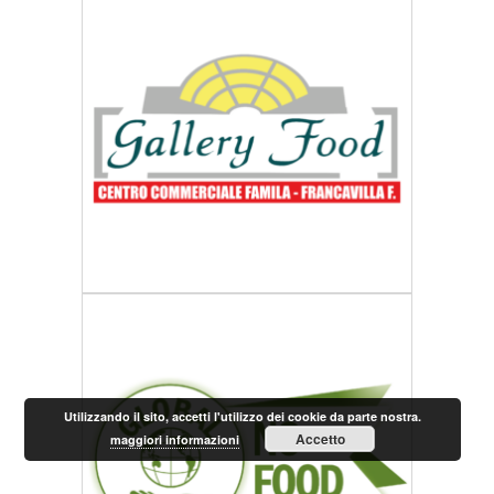
Utilizzando il sito, accetti l'utilizzo dei cookie da parte nostra.
Accetto
maggiori informazioni