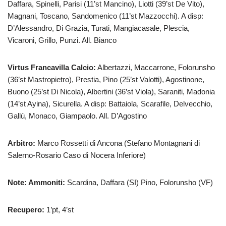
Daffara, Spinelli, Parisi (11’st Mancino), Liotti (39’st De Vito),
Magnani, Toscano, Sandomenico (11’st Mazzocchi). A disp:
D’Alessandro, Di Grazia, Turati, Mangiacasale, Plescia,
Vicaroni, Grillo, Punzi. All. Bianco
Virtus Francavilla Calcio:
Albertazzi, Maccarrone, Folorunsho
(36’st Mastropietro), Prestia, Pino (25’st Valotti), Agostinone,
Buono (25’st Di Nicola), Albertini (36’st Viola), Saraniti, Madonia
(14’st Ayina), Sicurella. A disp: Battaiola, Scarafile, Delvecchio,
Gallù, Monaco, Giampaolo. All. D’Agostino
Arbitro:
Marco Rossetti di Ancona (Stefano Montagnani di
Salerno-Rosario Caso di Nocera Inferiore)
Note: Ammoniti:
Scardina, Daffara (SI) Pino, Folorunsho (VF)
Recupero:
1’pt, 4’st