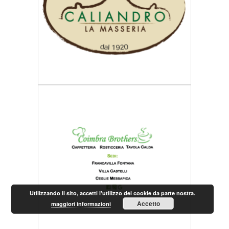
Utilizzando il sito, accetti l'utilizzo dei cookie da parte nostra.
Accetto
maggiori informazioni