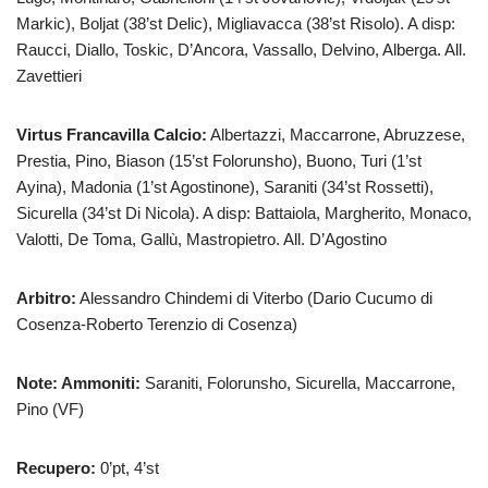
Markic), Boljat (38’st Delic), Migliavacca (38’st Risolo). A disp:
Raucci, Diallo, Toskic, D’Ancora, Vassallo, Delvino, Alberga. All.
Zavettieri
Virtus Francavilla Calcio:
Albertazzi, Maccarrone, Abruzzese,
Prestia, Pino, Biason (15’st Folorunsho), Buono, Turi (1’st
Ayina), Madonia (1’st Agostinone), Saraniti (34’st Rossetti),
Sicurella (34’st Di Nicola). A disp: Battaiola, Margherito, Monaco,
Valotti, De Toma, Gallù, Mastropietro. All. D’Agostino
Arbitro:
Alessandro Chindemi di Viterbo (Dario Cucumo di
Cosenza-Roberto Terenzio di Cosenza)
Note: Ammoniti:
Saraniti, Folorunsho, Sicurella, Maccarrone,
Pino (VF)
Recupero:
0’pt, 4’st