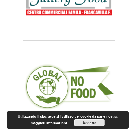
Utilizzando il sito, accetti l'utilizzo dei cookie da parte nostra.
Accetto
maggiori informazioni