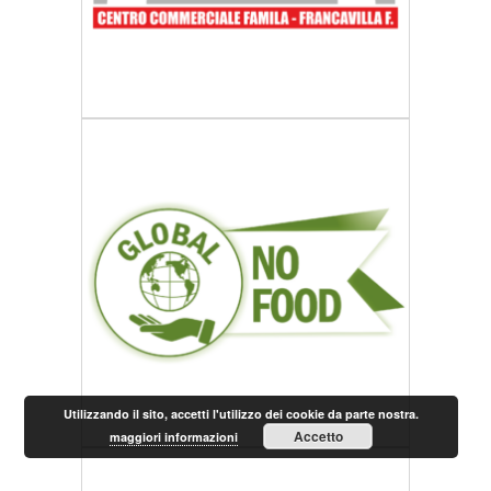
Utilizzando il sito, accetti l'utilizzo dei cookie da parte nostra.
Accetto
maggiori informazioni