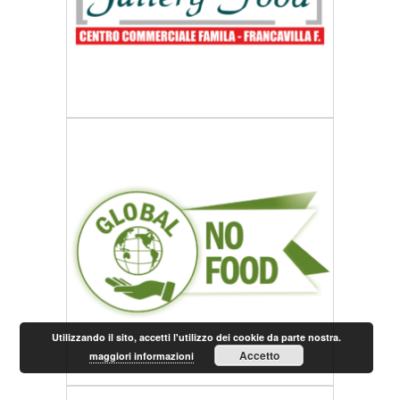
Utilizzando il sito, accetti l'utilizzo dei cookie da parte nostra.
Accetto
maggiori informazioni