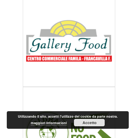
Utilizzando il sito, accetti l'utilizzo dei cookie da parte nostra.
Accetto
maggiori informazioni