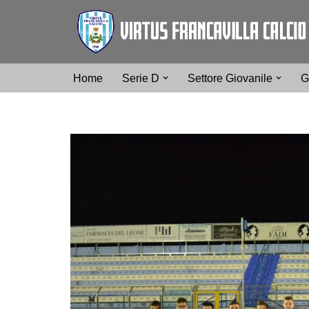
Vai
al
contenuto
Home
Serie D
Settore Giovanile
G