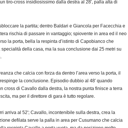
n tiro-cross insidiosissimo dalla destra al 28′, palla alta di
 sbloccare la partita; dentro Baldari e Giancola per Facecchia e
Matera rischia di passare in vantaggio; spiovente in area ed il neo
rso la porta, bella la respinta d’istinto di Capobianco che
la specialità della casa, ma la sua conclusione dai 25 metri su
.
eanza che calcia con forza da dentro l’area verso la porta, il
è respinge la conclusione. Episodio dubbio al 48′ quando
 cross di Cavallo dalla destra, la nostra punta finisce a terra
cita, ma per il direttore di gara è tutto regolare.
 arriva al 52′; Cavallo, incontenibile sulla destra, crea la
izione defilata serve la palla in area per Cusumano che calcia
ulla respinta Cavallo a porta vuota, ma da posizione molto