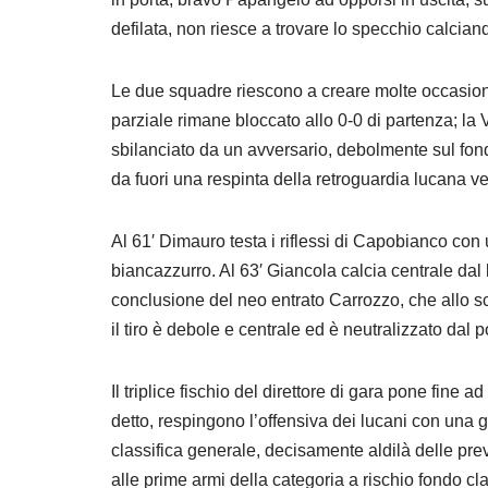
defilata, non riesce a trovare lo specchio calciand
Le due squadre riescono a creare molte occasioni 
parziale rimane bloccato allo 0-0 di partenza; l
sbilanciato da un avversario, debolmente sul fondo
da fuori una respinta della retroguardia lucana ver
Al 61′ Dimauro testa i riflessi di Capobianco con
biancazzurro. Al 63′ Giancola calcia centrale dal
conclusione del neo entrato Carrozzo, che allo sca
il tiro è debole e centrale ed è neutralizzato dal p
Il triplice fischio del direttore di gara pone fin
detto, respingono l’offensiva dei lucani con una
classifica generale, decisamente aldilà delle pre
alle prime armi della categoria a rischio fondo cla