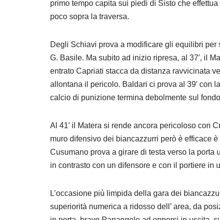
primo tempo capita sui piedi di Sisto che effettua u
poco sopra la traversa.
Degli Schiavi prova a modificare gli equilibri per
G. Basile. Ma subito ad inizio ripresa, al 37′, il 
entrato Capriati stacca da distanza ravvicinata ve
allontana il pericolo. Baldari ci prova al 39′ con 
calcio di punizione termina debolmente sul fondo
Al 41′ il Matera si rende ancora pericoloso con Cr
muro difensivo dei biancazzurri però è efficace 
Cusumano prova a girare di testa verso la porta un
in contrasto con un difensore e con il portiere in us
L’occasione più limpida della gara dei biancazzurri
superiorità numerica a ridosso dell’ area, da pos
in porta, bravo Papangelo ad opporsi in uscita, s