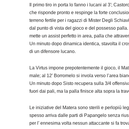
Il primo tiro in porta lo fanno i lucani al 3′; Ca
che risponde pronto e respinge la forte conclusion
terreno fertile per i ragazzi di Mister Degli Schi
dal punto di vista del gioco e del possesso palla.
mette un assist perfetto in area, palla che attrave
Un minuto dopo dinamica identica, stavolta il cros
di un difensore lucano.
La Virtus impone prepotentemente il gioco, il Mate
male; al 12′ Borromelo si invola verso l’area bian
Un minuto dopo Sisto recupera sulla 3/4 offensiv
fuori dai pali, ma la palla finisce alta sopra la tra
Le iniziative del Matera sono sterili e perlopiù leg
spesso arriva dalle parti di Papangelo senza rius
per l’ ennesima volta nessun attaccante si fa tro