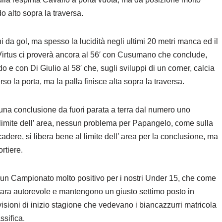
o alto sopra la traversa.
da gol, ma spesso la lucidità negli ultimi 20 metri manca ed il
a Virtus ci proverà ancora al 56′ con Cusumano che conclude,
 e con Di Giulio al 58′ che, sugli sviluppi di un corner, calcia
so la porta, ma la palla finisce alta sopra la traversa.
 una conclusione da fuori parata a terra dal numero uno
 limite dell’ area, nessun problema per Papangelo, come sulla
dere, si libera bene al limite dell’ area per la conclusione, ma
ortiere.
e ad un Campionato molto positivo per i nostri Under 15, che come
 gara autorevole e mantengono un giusto settimo posto in
visioni di inizio stagione che vedevano i biancazzurri matricola
ssifica.