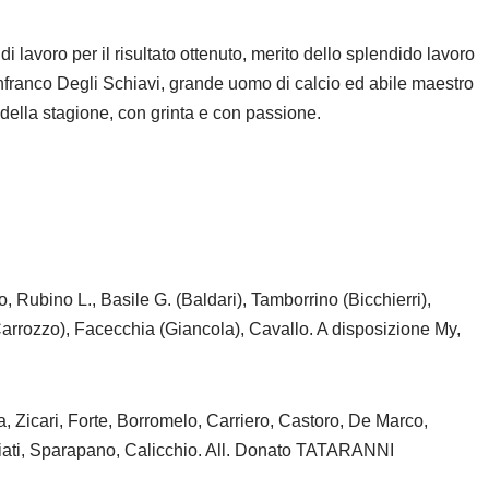
di lavoro
per il
risultato ottenuto, merito dello splendido lavoro
ianfranco Degli Schiavi, grande uomo di calcio ed abile maestro
 della stagione, con grinta e con passione.
 Rubino L., Basile G. (Baldari), Tamborrino (Bicchierri),
Carrozzo), Facecchia (Giancola), Cavallo. A disposizione My,
 Zicari, Forte, Borromelo, Carriero, Castoro, De Marco,
riati, Sparapano, Calicchio. All. Donato TATARANNI