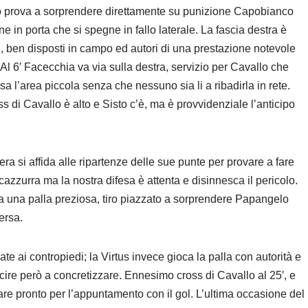
storo prova a sorprendere direttamente su punizione Capobianco
e in porta che si spegne in fallo laterale. La fascia destra è
avi, ben disposti in campo ed autori di una prestazione notevole
 Al 6′ Facecchia va via sulla destra, servizio per Cavallo che
rsa l’area piccola senza che nessuno sia li a ribadirla in rete.
s di Cavallo è alto e Sisto c’è, ma è provvidenziale l’anticipo
ra si affida alle ripartenze delle sue punte per provare a fare
cazzurra ma la nostra difesa è attenta e disinnesca il pericolo.
a una palla preziosa, tiro piazzato a sorprendere Papangelo
versa.
ate ai contropiedi; la Virtus invece gioca la palla con autorità e
cire però a concretizzare. Ennesimo cross di Cavallo al 25′, e
vare pronto per l’appuntamento con il gol. L’ultima occasione del