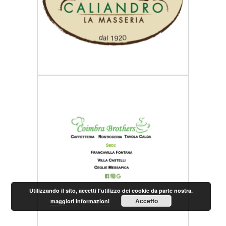
Utilizzando il sito, accetti l'utilizzo dei cookie da parte nostra.
Accetto
maggiori informazioni