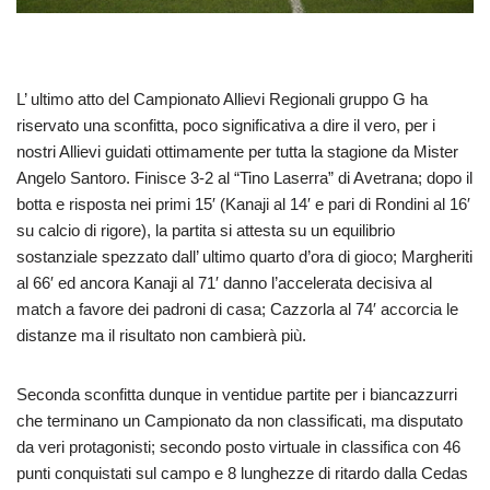
L’ ultimo atto del Campionato Allievi Regionali gruppo G ha
riservato una sconfitta, poco significativa a dire il vero, per i
nostri Allievi guidati ottimamente per tutta la stagione da Mister
Angelo Santoro. Finisce 3-2 al “Tino Laserra” di Avetrana; dopo il
botta e risposta nei primi 15′ (Kanaji al 14′ e pari di Rondini al 16′
su calcio di rigore), la partita si attesta su un equilibrio
sostanziale spezzato dall’ ultimo quarto d’ora di gioco; Margheriti
al 66′ ed ancora Kanaji al 71′ danno l’accelerata decisiva al
match a favore dei padroni di casa; Cazzorla al 74′ accorcia le
distanze ma il risultato non cambierà più.
Seconda sconfitta dunque in ventidue partite per i biancazzurri
che terminano un Campionato da non classificati, ma disputato
da veri protagonisti; secondo posto virtuale in classifica con 46
punti conquistati sul campo e 8 lunghezze di ritardo dalla Cedas