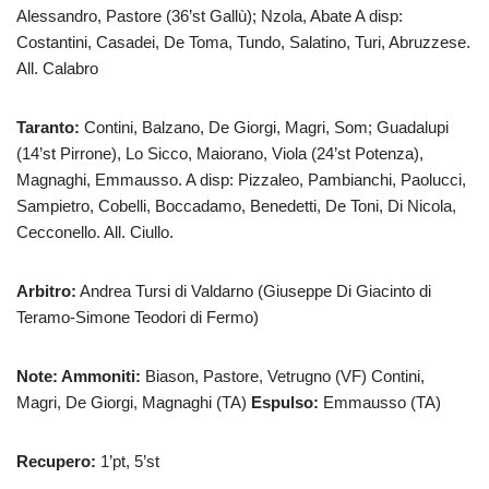
Alessandro, Pastore (36’st Gallù); Nzola, Abate A disp:
Costantini, Casadei, De Toma, Tundo, Salatino, Turi, Abruzzese.
All. Calabro
Taranto:
Contini, Balzano, De Giorgi, Magri, Som; Guadalupi
(14’st Pirrone), Lo Sicco, Maiorano, Viola (24’st Potenza),
Magnaghi, Emmausso. A disp: Pizzaleo, Pambianchi, Paolucci,
Sampietro, Cobelli, Boccadamo, Benedetti, De Toni, Di Nicola,
Cecconello. All. Ciullo.
Arbitro:
Andrea Tursi di Valdarno (Giuseppe Di Giacinto di
Teramo-Simone Teodori di Fermo)
Note: Ammoniti:
Biason, Pastore, Vetrugno (VF) Contini,
Magri, De Giorgi, Magnaghi (TA)
Espulso:
Emmausso (TA)
Recupero:
1’pt, 5’st