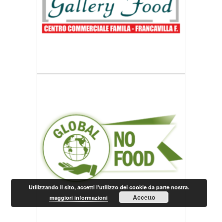
Utilizzando il sito, accetti l'utilizzo dei cookie da parte nostra.
Accetto
maggiori informazioni