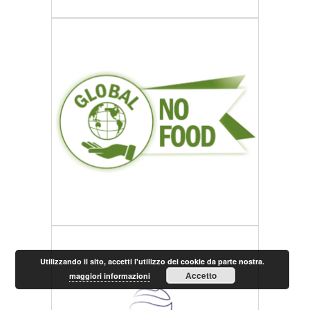
Utilizzando il sito, accetti l'utilizzo dei cookie da parte nostra.
Accetto
maggiori informazioni