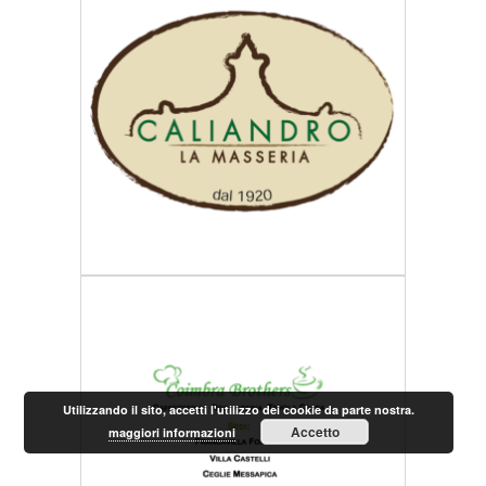
Utilizzando il sito, accetti l'utilizzo dei cookie da parte nostra.
Accetto
maggiori informazioni