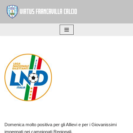
Vai
al
contenuto
Domenica molto positiva per gli Allievi e per i Giovanissimi
impegnati nei campionati Regionali.