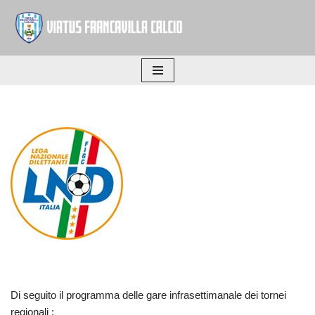
Vai
al
contenuto
Di seguito il programma delle gare infrasettimanale dei tornei
regionali :