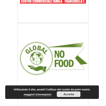
Utilizzando il sito, accetti l'utilizzo dei cookie da parte nostra.
Accetto
maggiori informazioni