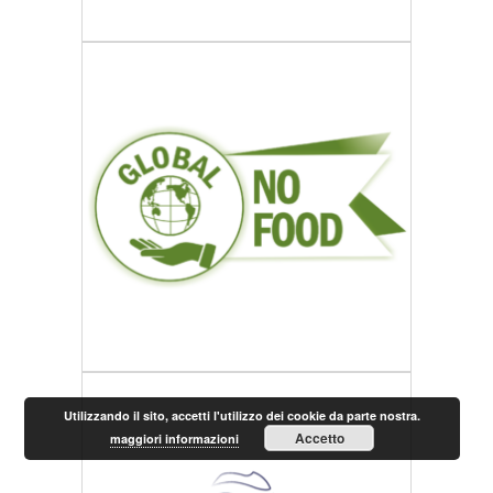
Utilizzando il sito, accetti l'utilizzo dei cookie da parte nostra.
Accetto
maggiori informazioni