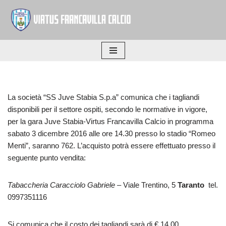
Vai
al
contenuto
La società “SS Juve Stabia S.p.a” comunica che i tagliandi
disponibili per il settore ospiti, secondo le normative in vigore,
per la gara Juve Stabia-Virtus Francavilla Calcio in programma
sabato 3 dicembre 2016 alle ore 14.30 presso lo stadio “Romeo
Menti”, saranno 762. L’acquisto potrà essere effettuato presso il
seguente punto vendita:
Tabaccheria Caracciolo Gabriele –
Viale Trentino, 5
Taranto
tel.
0997351116
Si comunica che il costo dei tagliandi sarà di € 14,00