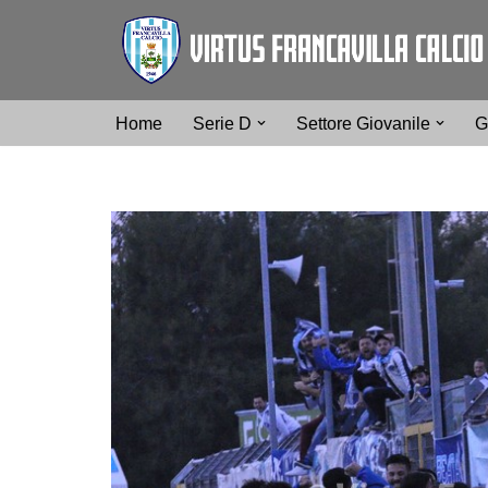
Vai
al
contenuto
Home
Serie D
Settore Giovanile
G