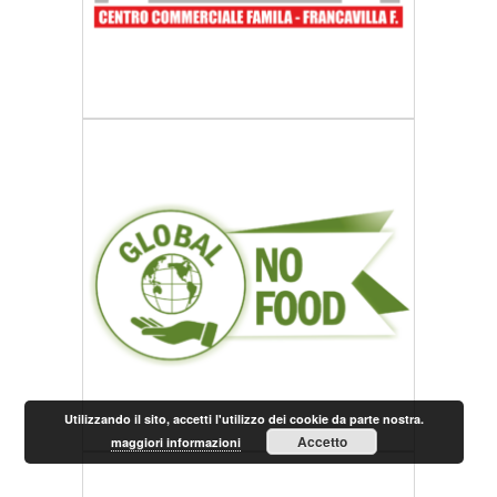
Utilizzando il sito, accetti l'utilizzo dei cookie da parte nostra.
Accetto
maggiori informazioni