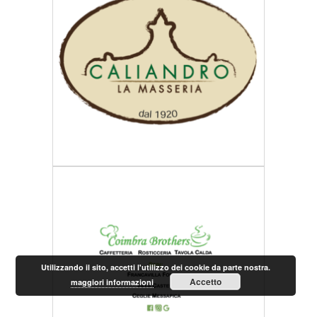
Utilizzando il sito, accetti l'utilizzo dei cookie da parte nostra.
Accetto
maggiori informazioni