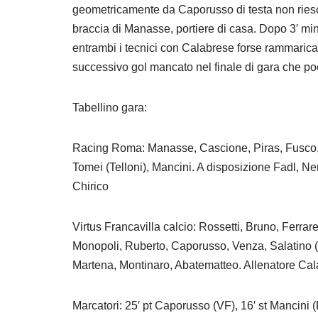
geometricamente da Caporusso di testa non riesce
braccia di Manasse, portiere di casa. Dopo 3′ mi
entrambi i tecnici con Calabrese forse rammaricato
successivo gol mancato nel finale di gara che poc
Tabellino gara:
Racing Roma: Manasse, Cascione, Piras, Fusco, N
Tomei (Telloni), Mancini. A disposizione Fadl, N
Chirico
Virtus Francavilla calcio: Rossetti, Bruno, Ferrar
Monopoli, Ruberto, Caporusso, Venza, Salatino (
Martena, Montinaro, Abatematteo. Allenatore Ca
Marcatori: 25′ pt Caporusso (VF), 16′ st Mancini 