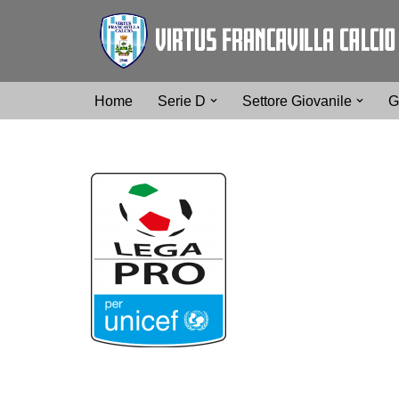
Vai
al
contenuto
Home
Serie D
Settore Giovanile
G