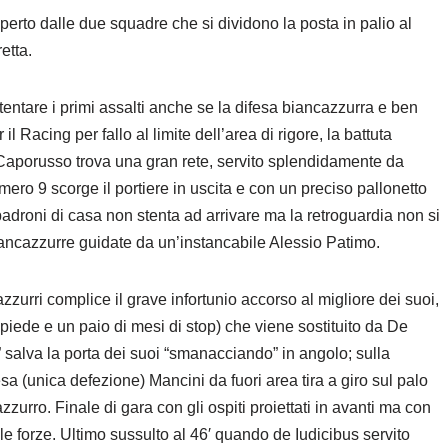
aperto dalle due squadre che si dividono la posta in palio al
etta.
tentare i primi assalti anche se la difesa biancazzurra e ben
 il Racing per fallo al limite dell’area di rigore, la battuta
o Caporusso trova una gran rete, servito splendidamente da
mero 9 scorge il portiere in uscita e con un preciso pallonetto
 padroni di casa non stenta ad arrivare ma la retroguardia non si
biancazzurre guidate da un’instancabile Alessio Patimo.
zzurri complice il grave infortunio accorso al migliore dei suoi,
l piede e un paio di mesi di stop) che viene sostituito da De
o” salva la porta dei suoi “smanacciando” in angolo; sulla
a (unica defezione) Mancini da fuori area tira a giro sul palo
zurro. Finale di gara con gli ospiti proiettati in avanti ma con
lle forze. Ultimo sussulto al 46′ quando de Iudicibus servito