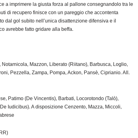
 a imprimere la giusta forza al pallone consegnandolo tra le
nuti di recupero finisce con un pareggio che accontenta
 dal gol subito nell’unica disattenzione difensiva e il
o avrebbe fatto gridare alla beffa.
otarnicola, Mazzon, Liberato (Riitano), Barbusca, Loglio,
eroni, Pezzella, Zampa, Pompa, Ackon, Pansè, Ciprianio. All.
ese, Patimo (De Vincentis), Barbati, Locorotondo (Talò),
De Iudicibus). A disposizione Cenzento, Mazza, Miccoli,
labrese
(RR)