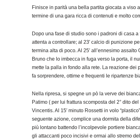
Finisce in parità una bella partita giocata a viso 
termine di una gara ricca di contenuti e molto corr
Dopo una fase di studio sono i padroni di casa a 
attenta a controllare; al 23′ calcio di punizione per
termina alta di poco. Al 25′ all’ennesimo assalt
Bruno che lo imbecca in fuga verso la porta, il nu
mette la palla in fondo alla rete. La reazione dei
fa sorprendere, ottime e frequenti le ripartenze 
Nella ripresa, si spegne un pò la verve dei bianca
Patimo ( per lui frattura scomposta del 2° dito de
Vincentis. Al 15′ minuto Rossetti in volo “plastic
seguente azione, complice una dormita della difes
più lontano battendo l’incolpevole portiere biancaz
gli attaccanti poco incisivi e ormai allo stremo de