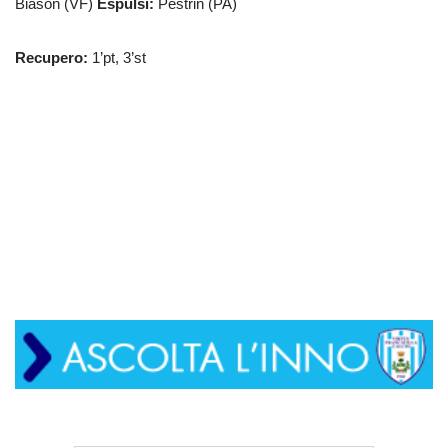
Biason (VF)
Espulsi:
Pestrin (PA)
Recupero:
1’pt, 3’st