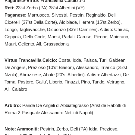
Paganese-Virtus Francavilla Calcio 1-1
Reti:
23’st Zerbo (PA) 38’st Albertini (VF)
Paganese:
Marruocco, Silvestri, Pestrin, Reginaldo, Deli,
Cicerelli (37’st Della Corte), Alcibiade, Herrera (15’st Zerbo),
Longo, Tagliavacche, Dicuonzo (33’st Camilleri). A disp: Chiriac,
Coppola, Della Corte, Mansi, Parlati, Caruso, Picone, Maiorano,
Mauri, Celiento. All. Grassadonia
Virtus Francavilla Calcio:
Costa, Idda, Faisca, Turi, Galdean,
De Angelis, Prezioso (10’st Biason), Alessandro, Triarico (25’st
Nzola), Abruzzese, Abate (20’st Albertini). A disp: Albertazzi, De
Toma, Pastore, Gallu’, Liberio, Finazzi, Pino, Tundo, Vetrugno.
All. Calabro
Arbitro:
Paride De Angeli di Abbiategrasso (Aristide Rabotti di
Roma 2-Pasquale Alessandro Netti di Napoli)
Note: Ammoniti:
Pestrin, Zerbo, Deli (PA) Idda, Prezioso,