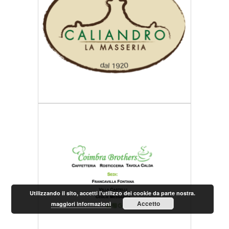
Utilizzando il sito, accetti l'utilizzo dei cookie da parte nostra.
Accetto
maggiori informazioni