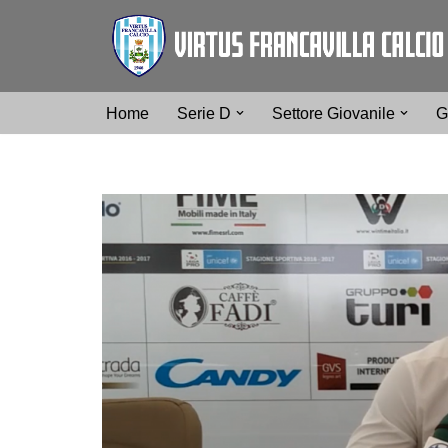
Vai
al
contenuto
Home
Serie D
Settore Giovanile
G