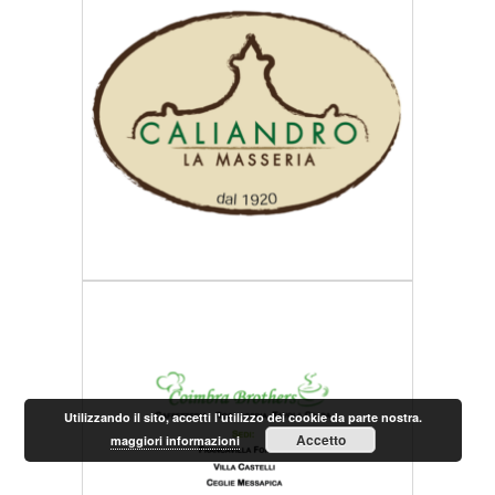
Utilizzando il sito, accetti l'utilizzo dei cookie da parte nostra.
Accetto
maggiori informazioni