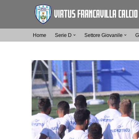
Vai
al
contenuto
Home
Serie D
Settore Giovanile
G